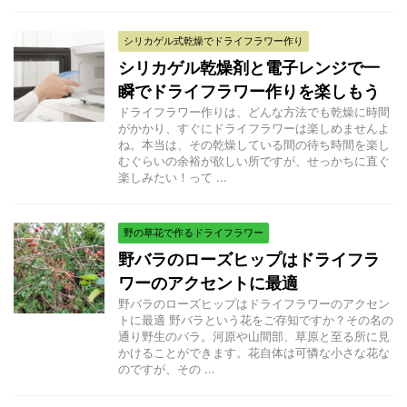
シリカゲル式乾燥でドライフラワー作り
シリカゲル乾燥剤と電子レンジで一
瞬でドライフラワー作りを楽しもう
ドライフラワー作りは、どんな方法でも乾燥に時間
がかかり、すぐにドライフラワーは楽しめませんよ
ね。本当は、その乾燥している間の待ち時間を楽し
むぐらいの余裕が欲しい所ですが、せっかちに直ぐ
楽しみたい！って ...
野の草花で作るドライフラワー
野バラのローズヒップはドライフラ
ワーのアクセントに最適
野バラのローズヒップはドライフラワーのアクセン
トに最適 野バラという花をご存知ですか？その名の
通り野生のバラ。河原や山間部、草原と至る所に見
かけることができます。花自体は可憐な小さな花な
のですが、その ...