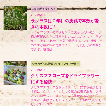
花の栽培を楽しもう
2021/5/17
ラグラスは２年目の挑戦で本数が驚
きの本数に！
ドライフラワーのアクセントに欠かせないのが、子
猫の尻尾のように可愛らしいふさふさとした「ラグ
ラス」です。 昨年、自分で栽培することに挑戦した
のですが種の袋の写真でイメージしたほどの本数が
できず、栽培は ...
シリカゲル式乾燥でドライフラワー作り
2021/5/17
クリスマスローズをドライフラワー
にする秘訣
クリスマスローズをドライフラワーにする秘訣とは
名前に「クリスマス」とつく花の代表である「クリ
スマスローズ」。皆さんもよく見かける花だと思い
ますが、実はとてもドライフラワーに向いた花であ
り、アレンジメ ...