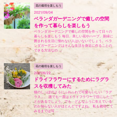
花の栽培を楽しもう
2021/09/04
ベランダガーデニングで癒しの空間
を作って暮らしを楽しもう
ベランダガーデニングで癒しの空間を作って日々の
暮らしを楽しもう 毎日、美しい花やハーブ、新緑に
囲まれる生活に憧れない人はいないでしょう。ベラ
ンダガーデニングはそんな生活を身近に作ることの
できる方法なの ...
花の栽培を楽しもう
2021/6/22
ドライフラワーにするためにラグラ
スを収穫してみた
猫のしっぽのようにふわふわで可愛らいしい「ラグ
ラス」。 誰でも一度はドライフラワーで目にしたこ
とがあるでしょう。でも、どんなふうに生えている
のか知らない人がほとんどですよね。 私も栽培して
みるまでは写 ...