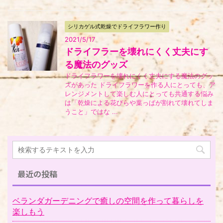
シリカゲル式乾燥でドライフラワー作り
2021/5/17
ドライフラーを壊れにくく丈夫にす
る魔法のグッズ
ドライフラワーを壊れにくく丈夫にする魔法のグッ
ズがあった ドライフラワーを作る人にとっても、ア
レンジメントして楽しむ人にとっても共通する悩み
は「乾燥による花びらや葉っぱが割れて壊れてしま
うこと」ではな ...
最近の投稿
ベランダガーデニングで癒しの空間を作って暮らしを
楽しもう