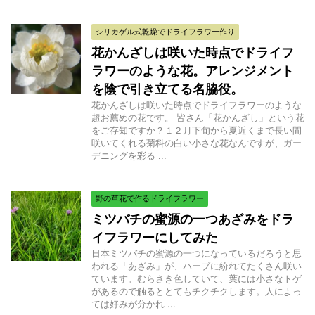
シリカゲル式乾燥でドライフラワー作り
花かんざしは咲いた時点でドライフ
ラワーのような花。アレンジメント
を陰で引き立てる名脇役。
花かんざしは咲いた時点でドライフラワーのような
超お薦めの花です。 皆さん「花かんざし」という花
をご存知ですか？１２月下旬から夏近くまで長い間
咲いてくれる菊科の白い小さな花なんですが、ガー
デニングを彩る ...
野の草花で作るドライフラワー
ミツバチの蜜源の一つあざみをドラ
イフラワーにしてみた
日本ミツバチの蜜源の一つになっているだろうと思
われる「あざみ」が、ハーブに紛れてたくさん咲い
ています。むらさき色していて、葉には小さなトゲ
があるので触るととてもチクチクします。人によっ
ては好みが分かれ ...