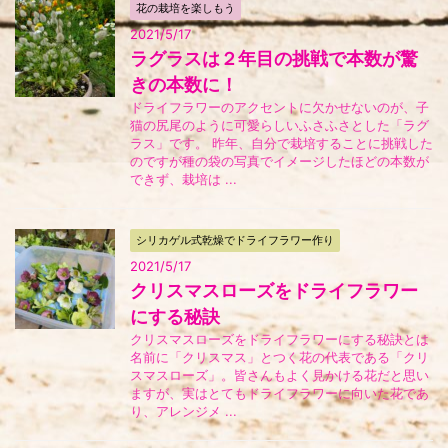
花の栽培を楽しもう
2021/5/17
ラグラスは２年目の挑戦で本数が驚
きの本数に！
ドライフラワーのアクセントに欠かせないのが、子
猫の尻尾のように可愛らしいふさふさとした「ラグ
ラス」です。 昨年、自分で栽培することに挑戦した
のですが種の袋の写真でイメージしたほどの本数が
できず、栽培は ...
シリカゲル式乾燥でドライフラワー作り
2021/5/17
クリスマスローズをドライフラワー
にする秘訣
クリスマスローズをドライフラワーにする秘訣とは
名前に「クリスマス」とつく花の代表である「クリ
スマスローズ」。皆さんもよく見かける花だと思い
ますが、実はとてもドライフラワーに向いた花であ
り、アレンジメ ...