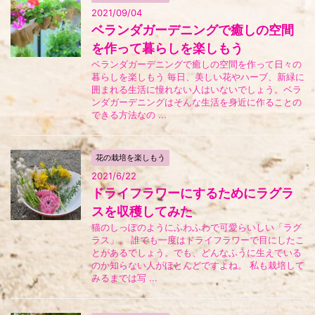
2021/09/04
ベランダガーデニングで癒しの空間
を作って暮らしを楽しもう
ベランダガーデニングで癒しの空間を作って日々の
暮らしを楽しもう 毎日、美しい花やハーブ、新緑に
囲まれる生活に憧れない人はいないでしょう。ベラ
ンダガーデニングはそんな生活を身近に作ることの
できる方法なの ...
花の栽培を楽しもう
2021/6/22
ドライフラワーにするためにラグラ
スを収穫してみた
猫のしっぽのようにふわふわで可愛らいしい「ラグ
ラス」。 誰でも一度はドライフラワーで目にしたこ
とがあるでしょう。でも、どんなふうに生えている
のか知らない人がほとんどですよね。 私も栽培して
みるまでは写 ...