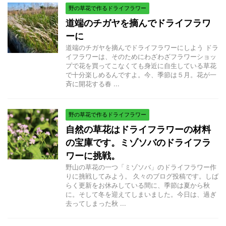
野の草花で作るドライフラワー
道端のチガヤを摘んでドライフラワ
ーに
道端のチガヤを摘んでドライフラワーにしよう ドラ
イフラワーは、そのためにわざわざフラワーショッ
プで花を買ってこなくても身近に自生している草花
で十分楽しめるんですよ。今、季節は５月。花が一
斉に開花する春 ...
野の草花で作るドライフラワー
自然の草花はドライフラワーの材料
の宝庫です。ミゾソバのドライフラ
ワーに挑戦。
野山の草花の一つ「ミゾソバ」のドライフラワー作
りに挑戦してみよう。 久々のブログ投稿です。しば
らく更新をお休みしている間に、季節は夏から秋
に。そして冬を迎えてしまいました。今日は、過ぎ
去ってしまった秋 ...