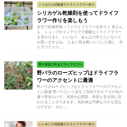
シリカゲル式乾燥でドライフラワー作り
シリカゲル乾燥剤を使ってドライフ
ラワー作りを楽しもう
自宅で乾燥剤使ってドライフラワーを作ろう 皆さん
も、ショップやインテリアで素敵なドライフラワー
を見かけると、いいなー、あんなの作りたいなーと
か思いますよね。 たまに花を飾ったりした後に、吊
り下げてドラ ...
野の草花で作るドライフラワー
野バラのローズヒップはドライフラ
ワーのアクセントに最適
野バラのローズヒップはドライフラワーのアクセン
トに最適 野バラという花をご存知ですか？その名の
通り野生のバラ。河原や山間部、草原と至る所に見
かけることができます。花自体は可憐な小さな花な
のですが、その ...
ハンギング式乾燥でドライフラワー作り