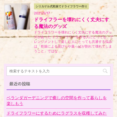
シリカゲル式乾燥でドライフラワー作り
2021/5/17
ドライフラーを壊れにくく丈夫にす
る魔法のグッズ
ドライフラワーを壊れにくく丈夫にする魔法のグッ
ズがあった ドライフラワーを作る人にとっても、ア
レンジメントして楽しむ人にとっても共通する悩み
は「乾燥による花びらや葉っぱが割れて壊れてしま
うこと」ではな ...
最近の投稿
ベランダガーデニングで癒しの空間を作って暮らしを
楽しもう
ドライフラワーにするためにラグラスを収穫してみた