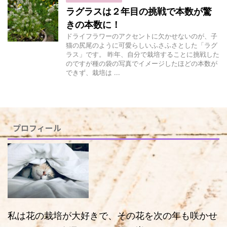
ラグラスは２年目の挑戦で本数が驚
きの本数に！
ドライフラワーのアクセントに欠かせないのが、子
猫の尻尾のように可愛らしいふさふさとした「ラグ
ラス」です。 昨年、自分で栽培することに挑戦した
のですが種の袋の写真でイメージしたほどの本数が
できず、栽培は ...
プロフィール
私は花の栽培が大好きで、その花を次の年も咲かせ