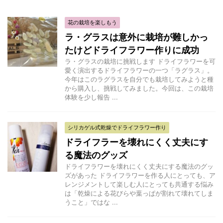
花の栽培を楽しもう
ラ・グラスは意外に栽培が難しかっ
たけどドライフラワー作りに成功
ラ・グラスの栽培に挑戦します ドライフラワーを可
愛く演出するドライフラワーの一つ「ラグラス」。
今年はこのラグラスを自分でも栽培してみようと種
から購入し、挑戦してみました。今回は、この栽培
体験を少し報告 ...
シリカゲル式乾燥でドライフラワー作り
ドライフラーを壊れにくく丈夫にす
る魔法のグッズ
ドライフラワーを壊れにくく丈夫にする魔法のグッ
ズがあった ドライフラワーを作る人にとっても、ア
レンジメントして楽しむ人にとっても共通する悩み
は「乾燥による花びらや葉っぱが割れて壊れてしま
うこと」ではな ...